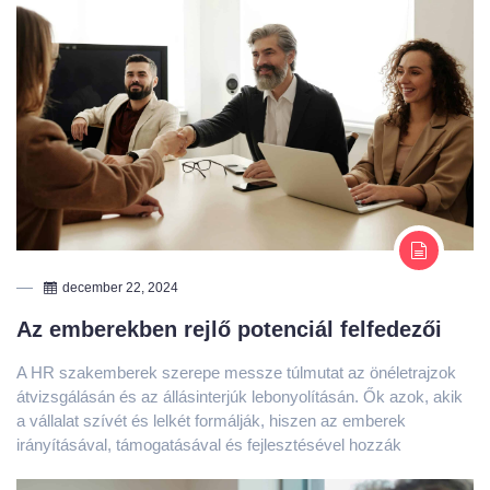
december 22, 2024
Az emberekben rejlő potenciál felfedezői
A HR szakemberek szerepe messze túlmutat az önéletrajzok
átvizsgálásán és az állásinterjúk lebonyolításán. Ők azok, akik
a vállalat szívét és lelkét formálják, hiszen az emberek
irányításával, támogatásával és fejlesztésével hozzák