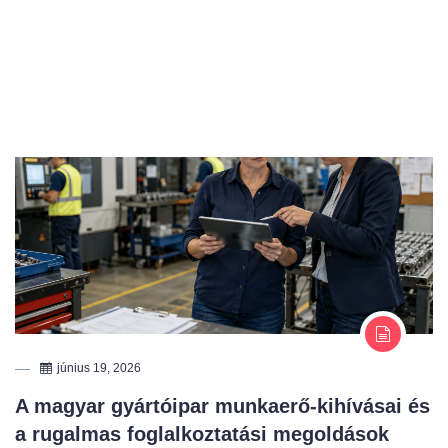
június 19, 2026
A magyar gyártóipar munkaerő-kihívásai és
a rugalmas foglalkoztatási megoldások
szerepe
A magyar gyártóipar egyik legjelentősebb kihívása ma már nem