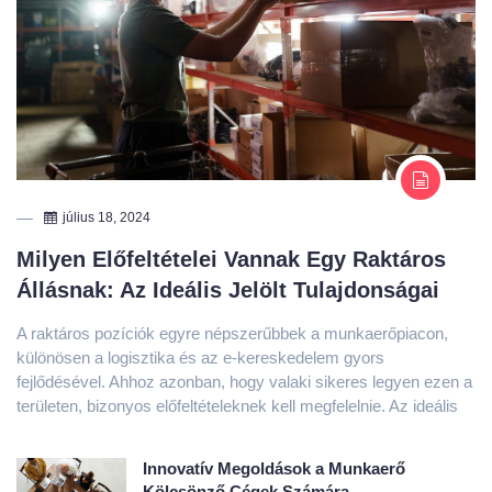
július 18, 2024
Milyen Előfeltételei Vannak Egy Raktáros
Állásnak: Az Ideális Jelölt Tulajdonságai
A raktáros pozíciók egyre népszerűbbek a munkaerőpiacon,
különösen a logisztika és az e-kereskedelem gyors
fejlődésével. Ahhoz azonban, hogy valaki sikeres legyen ezen a
területen, bizonyos előfeltételeknek kell megfelelnie. Az ideális
Innovatív Megoldások a Munkaerő
Kölcsönző Cégek Számára
július 18, 2024