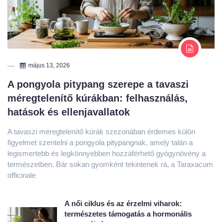
május 13, 2026
A pongyola pitypang szerepe a tavaszi
méregtelenítő kúrákban: felhasználás,
hatások és ellenjavallatok
A tavaszi méregtelenítő kúrák szezonában érdemes külön
figyelmet szentelni a pongyola pitypangnak, amely talán a
legismertebb és legkönnyebben hozzáférhető gyógynövény a
természetben. Bár sokan gyomként tekintenek rá, a Taraxacum
officinale
A női ciklus és az érzelmi viharok:
természetes támogatás a hormonális
egyensúlyért
május 2, 2026