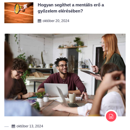
október 20, 2024
október 13, 2024
Toborzás Munkaerő-Kölcsönző Céggel
A modern munkaerőpiac dinamikusan változik, és a