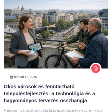
február 12, 2026
Okos városok és fenntartható
településfejlesztés: a technológia és a
hagyományos tervezés összhangja
A modern városok előtt álló kihívások kezelése egyre inkább
megköveteli a hagyományos településtervezési módszerek és
az új technológiai megoldások együttes alkalmazását. A digitális
forradalom eszközei önmagukban nem jelentenek megoldást,