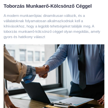
vállalatoknak folyamatosan alkalmazkodniuk kell a
kihívásokhoz, hogy a legjobb tehetségeket találják meg. A
toborzás munkaerő-kölcsönző céggel olyan megoldás, amely
gyors és hatékony választ
szeptember 20, 2024