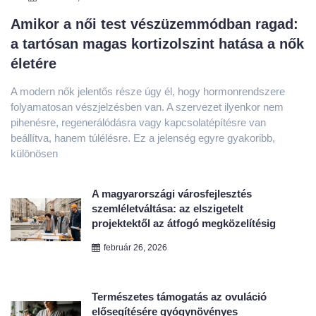
életére
A modern nők jelentős része úgy él, hogy hormonrendszere
folyamatosan vészjelzésben van. A szervezet ilyenkor nem
pihenésre, regenerálódásra vagy kapcsolatépítésre van
beállítva, hanem túlélésre. Ez a jelenség egyre gyakoribb,
különösen
A magyarországi városfejlesztés
szemléletváltása: az elszigetelt
projektektől az átfogó megközelítésig
február 26, 2026
Természetes támogatás az ovuláció
elősegítésére gyógynövényes
teakeverékekkel
február 25, 2026