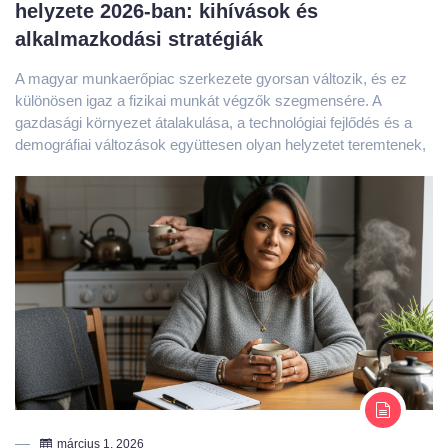
A magyar munkaerőpiac szerkezete gyorsan változik, és ez
különösen igaz a fizikai munkát végzők szegmensére. A
gazdasági környezet átalakulása, a technológiai fejlődés és a
demográfiai változások együttesen olyan helyzetet teremtenek,
március 1, 2026
Amikor a női test vészüzemmódban ragad:
a tartósan magas kortizolszint hatása a nők