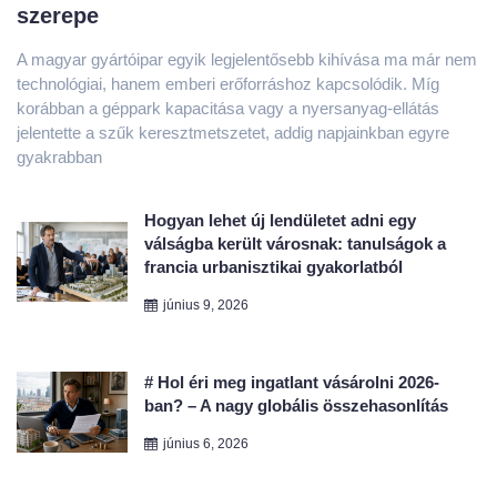
technológiai, hanem emberi erőforráshoz kapcsolódik. Míg
korábban a géppark kapacitása vagy a nyersanyag-ellátás
jelentette a szűk keresztmetszetet, addig napjainkban egyre
gyakrabban
Hogyan lehet új lendületet adni egy
válságba került városnak: tanulságok a
francia urbanisztikai gyakorlatból
június 9, 2026
# Hol éri meg ingatlant vásárolni 2026-
ban? – A nagy globális összehasonlítás
június 6, 2026
Hogyan küzdhető le a nyilvános
beszédtől való félelem és a lámpaláz?