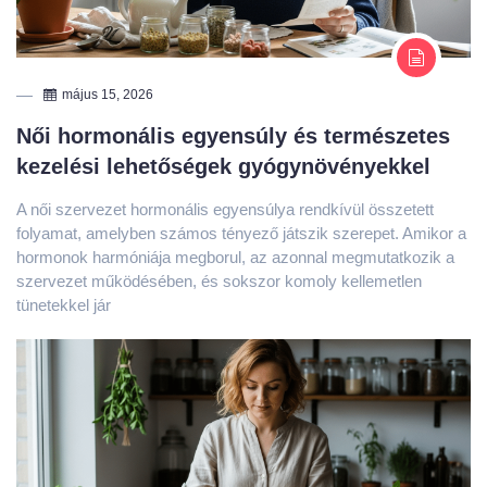
május 15, 2026
Női hormonális egyensúly és természetes
kezelési lehetőségek gyógynövényekkel
A női szervezet hormonális egyensúlya rendkívül összetett
folyamat, amelyben számos tényező játszik szerepet. Amikor a
hormonok harmóniája megborul, az azonnal megmutatkozik a
szervezet működésében, és sokszor komoly kellemetlen
tünetekkel jár