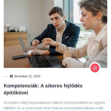
december 21, 2024
Kompetenciák: A sikeres fejlődés
építőkövei
A modern világ folyamatosan változó környezetében az egyéni
fejlődés és a szervezeti siker kulcsa a kompetenciákban rejlik.
Azok az emberek, akik tisztában vannak erősségeikkel és
folyamatosan fejlesztik képességeiket, könnyebben
alkalmazkodnak