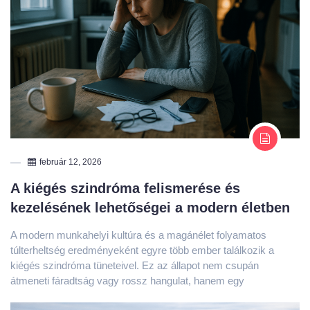
február 12, 2026
A kiégés szindróma felismerése és
kezelésének lehetőségei a modern életben
A modern munkahelyi kultúra és a magánélet folyamatos
túlterheltség eredményeként egyre több ember találkozik a
kiégés szindróma tüneteivel. Ez az állapot nem csupán
átmeneti fáradtság vagy rossz hangulat, hanem egy