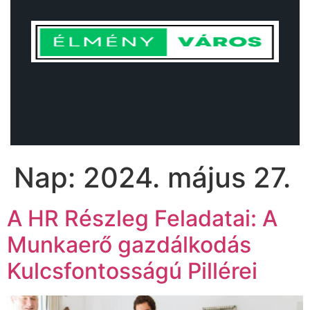
Nap:
2024. május 27.
A HR Részleg Feladatai: A
Munkaerő gazdálkodás
Kulcsfontosságú Pillérei