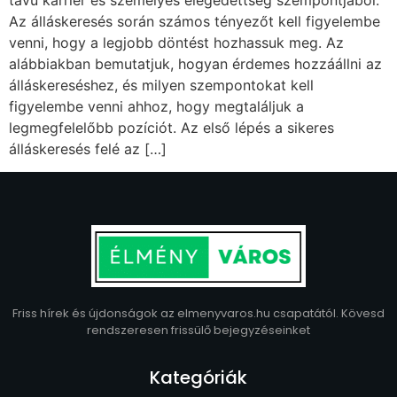
távú karrier és személyes elégedettség szempontjából.
Az álláskeresés során számos tényezőt kell figyelembe
venni, hogy a legjobb döntést hozhassuk meg. Az
alábbiakban bemutatjuk, hogyan érdemes hozzáállni az
álláskereséshez, és milyen szempontokat kell
figyelembe venni ahhoz, hogy megtaláljuk a
legmegfelelőbb pozíciót. Az első lépés a sikeres
álláskeresés felé az […]
Friss hírek és újdonságok az elmenyvaros.hu csapatától. Kövesd
rendszeresen frissülő bejegyzéseinket
Kategóriák