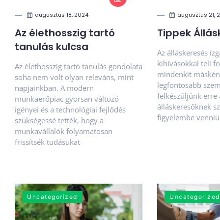
augusztus 18, 2024
augusztus 21, 
Az élethosszig tartó
Tippek Állá
tanulás kulcsa
Az álláskeresés iz
kihívásokkal teli 
Az élethosszig tartó tanulás gondolata
mindenkit másként 
soha nem volt olyan releváns, mint
legfontosabb szem
napjainkban. A modern
felkészüljünk erre 
munkaerőpiac gyorsan változó
álláskeresőknek s
igényei és a technológiai fejlődés
figyelembe venniü
szükségessé tették, hogy a
munkavállalók folyamatosan
frissítsék tudásukat
Uncategorized
Uncategorized