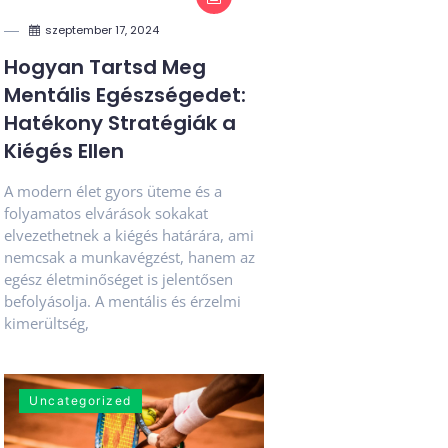
szeptember 17, 2024
Hogyan Tartsd Meg
Mentális Egészségedet:
Hatékony Stratégiák a
Kiégés Ellen
A modern élet gyors üteme és a
folyamatos elvárások sokakat
elvezethetnek a kiégés határára, ami
nemcsak a munkavégzést, hanem az
egész életminőséget is jelentősen
befolyásolja. A mentális és érzelmi
kimerültség,
Uncategorized