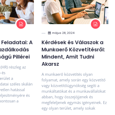
május 28, 2024
 Feladatai: A
Kérdések és Válaszok a
azdálkodás
Munkaerő Közvetítésről:
ágú Pillérei
Mindent, Amit Tudni
Akarsz
(HR) részleg az
 és
A munkaerő közvetítés olyan
erület a
folyamat, amely során egy közvetítő
datai széles skálán
vagy közvetítőügynökség segíti a
etlen hatással
munkáltatókat és a munkavállalókat
teljesítményére és
abban, hogy összejöjjenek és
 pontosan a
megfeleljenek egymás igényeinek. Ez
egy olyan terület, amely sokak