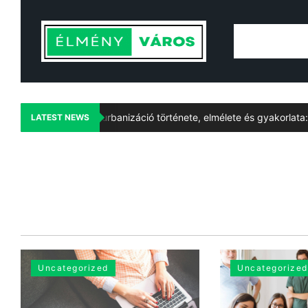
A fenntartható urbanizáció története, elmélete és gyakorlata: Öteze
LATEST NEWS
Uncategorized
Uncategorized