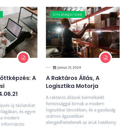
Uncategorized
június 21, 2024
nőttképzés: A
A Raktáros Állás, A
si
Logisztika Motorja
.06.21
A raktáros állások kiemelkedő
fontossággal bírnak a modern
képzés új távlatokat
logisztikai láncokban, és a gazdaság
világában, és egyre
számos ágazatában
k a modern
elengedhetetlenek az áruk hatékony
 információs