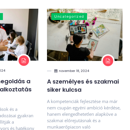
Uncategorized
024
november 18, 2024
egoldás a
A személyes és szakmai
alkoztatás
siker kulcsa
A kompetenciák fejlesztése ma már
nem csupán egyéni ambíció kérdése,
ások és a
hanem elengedhetetlen alapköve a
adozásai gyakran
szakmai előrejutásnak és a
lítják a
munkaerőpiacon való
 gyors és hatékony