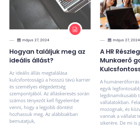
május 27, 2024
május 27, 2024
Hogyan találjuk meg az
A HR Részleg
ideális állást?
Munkaerő g
Kulcsfontoss
Az ideális állás megtalálása
kulcsfontosságú a hosszú távú karrier
A humánerőforrás 
és személyes elégedettség
egyik legfontosabb
szempontjából. Az álláskeresés során
legdinamikusabb t
számos tényezőt kell figyelembe
vállalatokban. Fela
venni, hogy a legjobb döntést
mozognak, és közv
hozhassuk meg. Az alábbiakban
vannak a vállalat 
bemutatjuk,
sikerére. De mi is