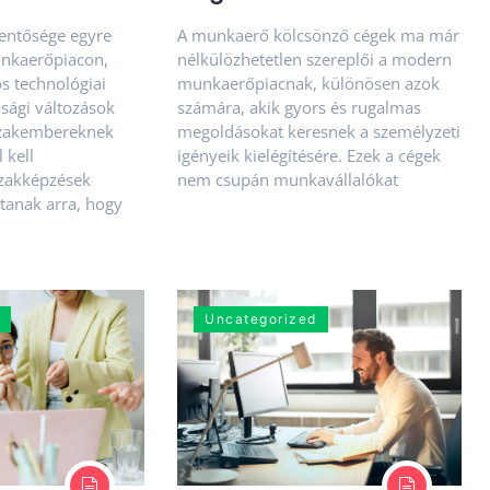
lentősége egyre
A munkaerő kölcsönző cégek ma már
nkaerőpiacon,
nélkülözhetetlen szereplői a modern
s technológiai
munkaerőpiacnak, különösen azok
asági változások
számára, akik gyors és rugalmas
szakembereknek
megoldásokat keresnek a személyzeti
 kell
igényeik kielégítésére. Ezek a cégek
szakképzések
nem csupán munkavállalókat
ítanak arra, hogy
Uncategorized