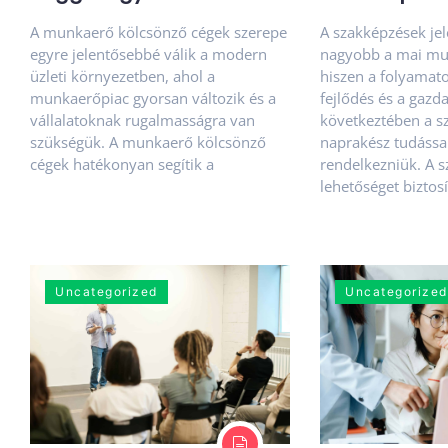
A munkaerő kölcsönző cégek szerepe
A szakképzések je
egyre jelentősebbé válik a modern
nagyobb a mai mu
üzleti környezetben, ahol a
hiszen a folyamato
munkaerőpiac gyorsan változik és a
fejlődés és a gazd
vállalatoknak rugalmasságra van
következtében a 
szükségük. A munkaerő kölcsönző
naprakész tudással
cégek hatékonyan segítik a
rendelkezniük. A 
lehetőséget biztos
Uncategorized
Uncategorized