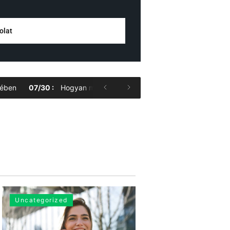
olat
07
/
30
:
Hogyan működik a munkaerő-közvetítés és milyen előnyö
Uncategorized