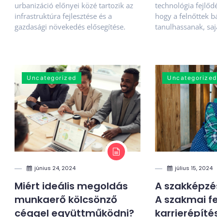
urbanizáció előnyei közé tartozik az
technológia fejlődé
infrastruktúra fejlesztése és a
hogy a felnőttek b
gazdasági növekedés elősegítése.
tanulhassanak, saj
Uncategorized
Uncategorized
június 24, 2024
július 15, 2024
Miért ideális megoldás
A szakképzés
munkaerő kölcsönző
A szakmai fe
céggel együttműködni?
karrierépíté