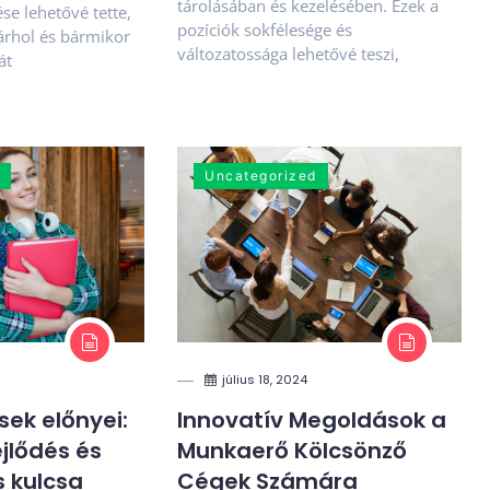
tárolásában és kezelésében. Ezek a
se lehetővé tette,
pozíciók sokfélesége és
árhol és bármikor
változatossága lehetővé teszi,
át
Uncategorized
július 18, 2024
ek előnyei:
Innovatív Megoldások a
jlődés és
Munkaerő Kölcsönző
s kulcsa
Cégek Számára