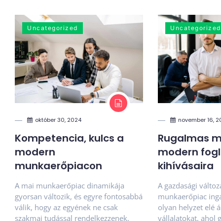
Uncategorized
Uncategorized
október 30, 2024
november 16, 2
Kompetencia, kulcs a
Rugalmas m
modern
modern fogl
munkaerőpiacon
kihívásaira
A mai munkaerőpiac dinamikája
A gazdasági változ
gyorsan változik, és egyre fontosabbá
munkaerőpiac ing
válik, hogy az egyének ne csak
olyan helyzet elé ál
szakmai tudással rendelkezzenek,
vállalatokat, ahol