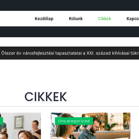
Kezdőlap
Rólunk
Cikkek
Kapcs
r év városfejlesztési tapasztalatai a XXI. század kihívásai tükrében
CIKKEK
Uncategorized