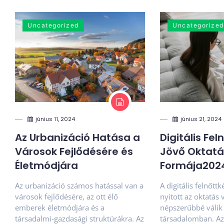
Uncategorized
Uncategorized
június 11, 2024
június 21, 2024
Az Urbanizáció Hatása a
Digitális Fel
Városok Fejlődésére és
Jövő Oktatá
Életmódjára
Formája2024
Az urbanizáció számos hatással van a
A digitális felnőtt
városok fejlődésére, az ott élő
nyitott az oktatás 
emberek életmódjára és a
népszerűbbé váli
társadalmi-gazdasági struktúrákra. Az
társadalomban. Az