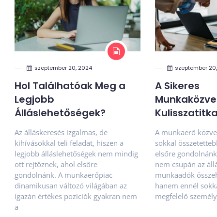
szeptember 20, 2024
szeptember 20
Hol Találhatóak Meg a
A Sikeres
Legjobb
Munkaközve
Álláslehetőségek?
Kulisszatitka
Az álláskeresés izgalmas, de
A munkaerő közvet
kihívásokkal teli feladat, hiszen a
sokkal összetetteb
legjobb álláslehetőségek nem mindig
elsőre gondolnánk
ott rejtőznek, ahol elsőre
nem csupán az áll
gondolnánk. A munkaerőpiac
munkaadók összeh
dinamikusan változó világában az
hanem ennél sokka
igazán értékes pozíciók gyakran nem
megfelelő személy
a