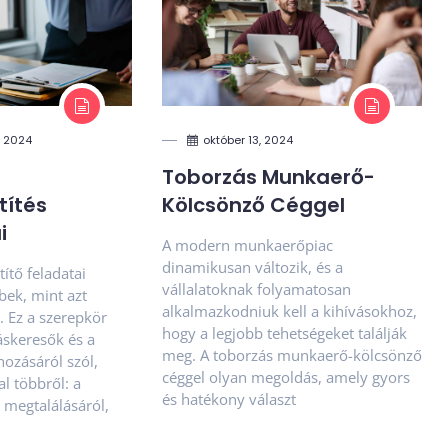
, 2024
október 13, 2024
Toborzás Munkaerő-
títés
Kölcsönző Céggel
i
A modern munkaerőpiac
dinamikusan változik, és a
ítő feladatai
vállalatoknak folyamatosan
bek, mint azt
alkalmazkodniuk kell a kihívásokhoz,
. Ez a szerepkör
hogy a legjobb tehetségeket találják
áskeresők és a
meg. A toborzás munkaerő-kölcsönző
ozásáról szól,
céggel olyan megoldás, amely gyors
l többről: a
és hatékony választ
 megtalálásáról,