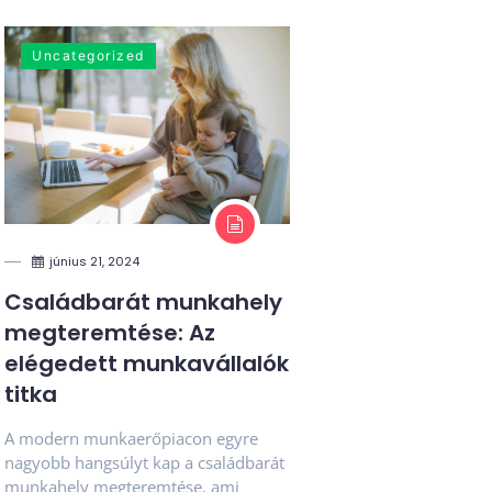
Uncategorized
június 21, 2024
Családbarát munkahely
megteremtése: Az
elégedett munkavállalók
titka
A modern munkaerőpiacon egyre
nagyobb hangsúlyt kap a családbarát
munkahely megteremtése, ami