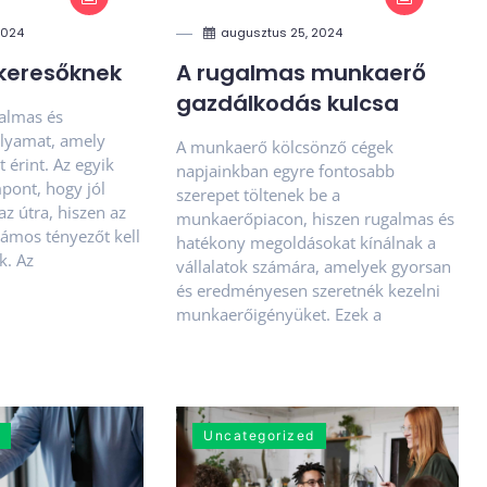
2024
augusztus 25, 2024
skeresőknek
A rugalmas munkaerő
gazdálkodás kulcsa
galmas és
folyamat, amely
A munkaerő kölcsönző cégek
érint. Az egyik
napjainkban egyre fontosabb
pont, hogy jól
szerepet töltenek be a
az útra, hiszen az
munkaerőpiacon, hiszen rugalmas és
zámos tényezőt kell
hatékony megoldásokat kínálnak a
k. Az
vállalatok számára, amelyek gyorsan
és eredményesen szeretnék kezelni
munkaerőigényüket. Ezek a
Uncategorized