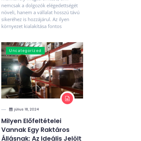
nemcsak a dolgozók elégedettségét
növeli, hanem a vállalat hosszú távú
sikeréhez is hozzájárul. Az ilyen
környezet kialakítása fontos
Uncategorized
július 18, 2024
Milyen Előfeltételei
Vannak Egy Raktáros
Állásnak: Az Ideális Jelölt