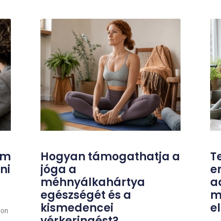
um
Hogyan támogathatja a
T
ni
jóga a
e
méhnyálkahártya
a
egészségét és a
m
kismedencei
e
gon
vérkeringést?