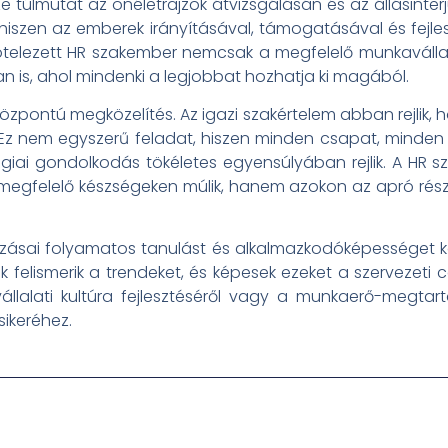
túlmutat az önéletrajzok átvizsgálásán és az állásinterj
ák, hiszen az emberek irányításával, támogatásával és fejle
lkötelezett HR szakember nemcsak a megfelelő munkavál
n is, ahol mindenki a legjobbat hozhatja ki magából.
özpontú megközelítés. Az igazi szakértelem abban rejlik, 
. Ez nem egyszerű feladat, hiszen minden csapat, minde
tégiai gondolkodás tökéletes egyensúlyában rejlik. A HR s
gfelelő készségeken múlik, hanem azokon az apró részl
tozásai folyamatos tanulást és alkalmazkodóképességet kö
ik felismerik a trendeket, és képesek ezeket a szervezeti 
llalati kultúra fejlesztéséről vagy a munkaerő-megtartá
sikeréhez.