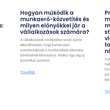
Hogyan működik a
P
munkaerő-közvetítés és
m
a:
milyen előnyökkel jár a
m
vállalkozások számára?
st
v
A vállalkozások növekedése során szinte
t
elkerülhetetlen, hogy hamarosan
n
szembesüljenek a munkavállalói állomány
bővítésének kihívásával. Amikor egy cég új
A p
pozíciókat szeretne
tal
z
hor
Tovább
pot
kar
To