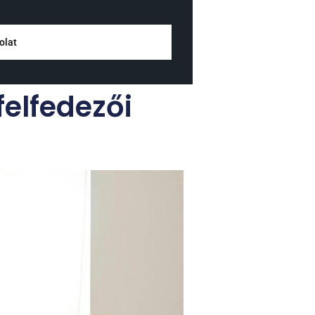
olat
felfedezői