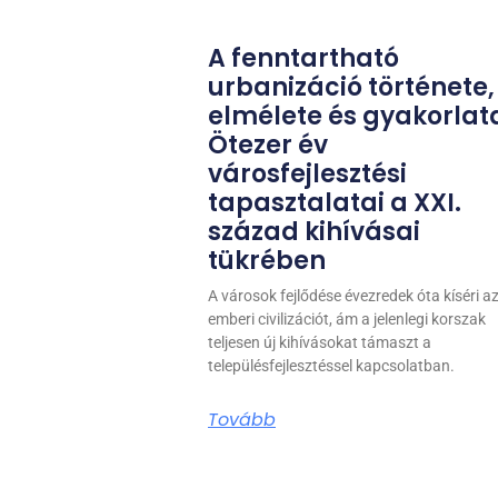
A fenntartható
urbanizáció története,
elmélete és gyakorlat
Ötezer év
városfejlesztési
tapasztalatai a XXI.
század kihívásai
tükrében
A városok fejlődése évezredek óta kíséri a
emberi civilizációt, ám a jelenlegi korszak
teljesen új kihívásokat támaszt a
településfejlesztéssel kapcsolatban.
Tovább