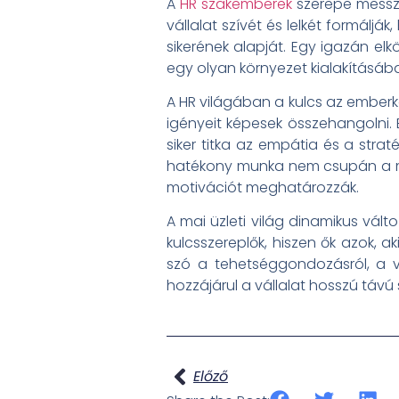
A
HR szakemberek
szerepe messze 
vállalat szívét és lelkét formálj
sikerének alapját. Egy igazán e
egy olyan környezet kialakításába
A HR világában a kulcs az emberk
igényeit képesek összehangolni
siker titka az empátia és a stra
hatékony munka nem csupán a me
motivációt meghatározzák.
A mai üzleti világ dinamikus vál
kulcsszereplők, hiszen ők azok, ak
szó a tehetséggondozásról, a vá
hozzájárul a vállalat hosszú távú 
Előző