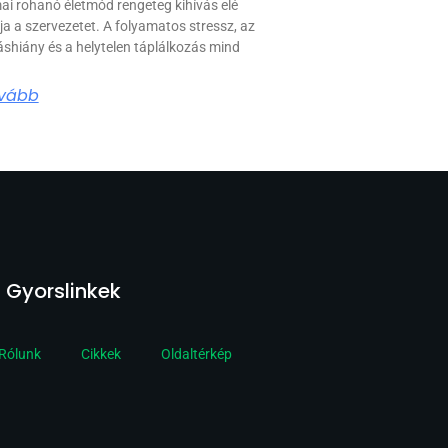
ai rohanó életmód rengeteg kihívás elé
ítja a szervezetet. A folyamatos stressz, az
áshiány és a helytelen táplálkozás mind
vább
Gyorslinkek
Rólunk
Cikkek
Oldaltérkép