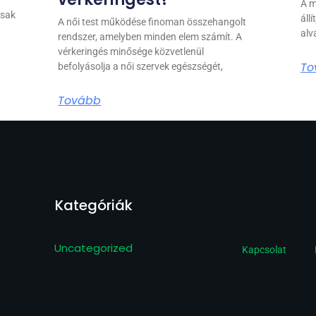
A m
csak
áll
A női test működése finoman összehangolt
alv
rendszer, amelyben minden elem számít. A
vérkeringés minősége közvetlenül
To
befolyásolja a női szervek egészségét,
Tovább
Kategóriák
Uncategorized
Kapcsolat