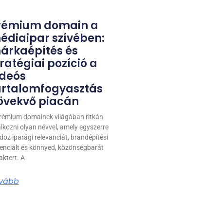
rémium domain a
édiaipar szívében:
árkaépítés és
ratégiai pozíció a
ideós
artalomfogyasztás
övekvő piacán
rémium domainek világában ritkán
álkozni olyan névvel, amely egyszerre
doz iparági relevanciát, brandépítési
enciált és könnyed, közönségbarát
aktert. A
vább