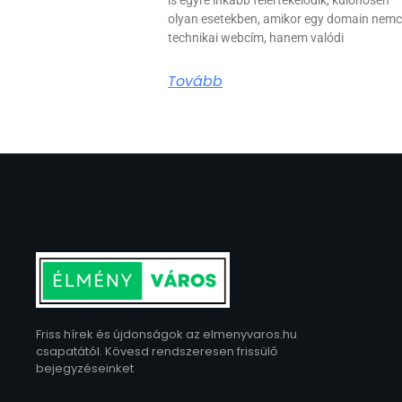
olyan esetekben, amikor egy domain nem
technikai webcím, hanem valódi
Tovább
Friss hírek és újdonságok az elmenyvaros.hu
csapatától. Kövesd rendszeresen frissülő
bejegyzéseinket