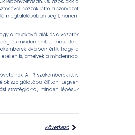
úk lebonyolításán. Ők azok, akik a
sztésével hozzák létre a szervezet
laló megtalálásában segít, hanem
hogy a munkavállalók és a vezetők
n cég és minden ember más, de a
zakemberek kiválóan értik, hogy a
eteken is, amelyek a mindennapi
vetelnek. A HR szakemberek itt is
célok szolgálatába állítani. Legyen
si stratégiákról, minden lépésük
Következő