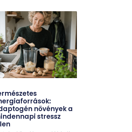
ermészetes
nergiaforrások:
daptogén növények a
indennapi stressz
llen