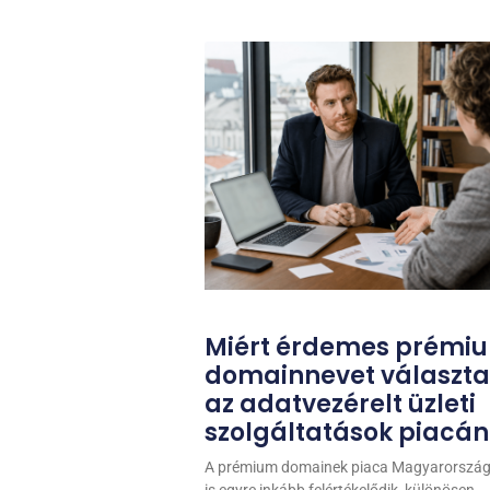
Miért érdemes prémi
domainnevet választa
az adatvezérelt üzleti
szolgáltatások piacán
A prémium domainek piaca Magyarorszá
is egyre inkább felértékelődik, különösen