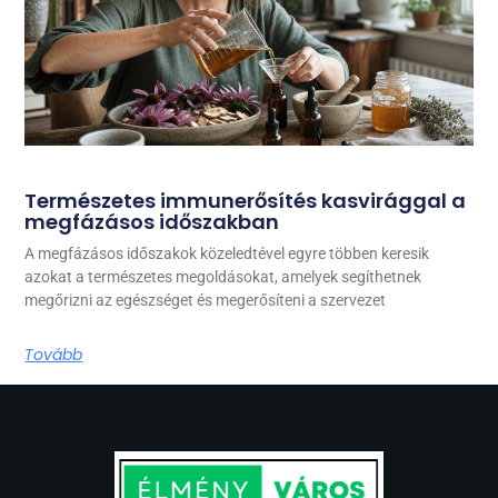
Természetes immunerősítés kasvirággal a
megfázásos időszakban
A megfázásos időszakok közeledtével egyre többen keresik
azokat a természetes megoldásokat, amelyek segíthetnek
megőrizni az egészséget és megerősíteni a szervezet
Tovább