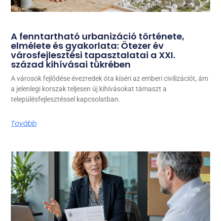
A fenntartható urbanizáció története,
elmélete és gyakorlata: Ötezer év
városfejlesztési tapasztalatai a XXI.
század kihívásai tükrében
A városok fejlődése évezredek óta kíséri az emberi civilizációt, ám
a jelenlegi korszak teljesen új kihívásokat támaszt a
településfejlesztéssel kapcsolatban.
Tovább