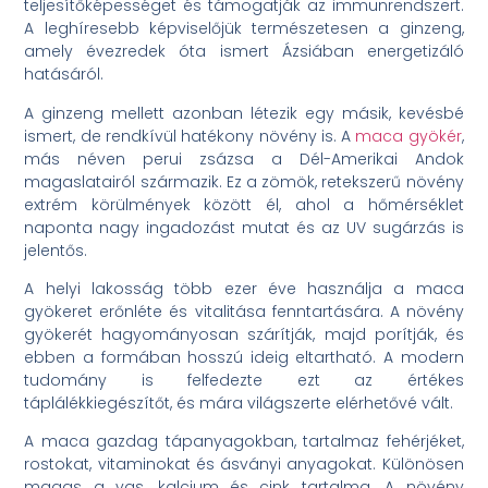
teljesítőképességet és támogatják az immunrendszert.
A leghíresebb képviselőjük természetesen a ginzeng,
amely évezredek óta ismert Ázsiában energetizáló
hatásáról.
A ginzeng mellett azonban létezik egy másik, kevésbé
ismert, de rendkívül hatékony növény is. A
maca gyökér
,
más néven perui zsázsa a Dél-Amerikai Andok
magaslatairól származik. Ez a zömök, retekszerű növény
extrém körülmények között él, ahol a hőmérséklet
naponta nagy ingadozást mutat és az UV sugárzás is
jelentős.
A helyi lakosság több ezer éve használja a maca
gyökeret erőnléte és vitalitása fenntartására. A növény
gyökerét hagyományosan szárítják, majd porítják, és
ebben a formában hosszú ideig eltartható. A modern
tudomány is felfedezte ezt az értékes
táplálékkiegészítőt, és mára világszerte elérhetővé vált.
A maca gazdag tápanyagokban, tartalmaz fehérjéket,
rostokat, vitaminokat és ásványi anyagokat. Különösen
magas a vas, kalcium és cink tartalma. A növény