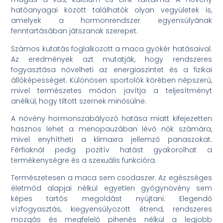
hatóanyagai között találhatók olyan vegyületek is,
amelyek a hormonrendszer egyensúlyának
fenntartásában játszanak szerepet.
Számos kutatás foglalkozott a maca gyökér hatásaival.
Az eredmények azt mutatják, hogy rendszeres
fogyasztása növelheti az energiaszintet és a fizikai
állóképességet. Különösen sportolók körében népszerű,
mivel természetes módon javítja a teljesítményt
anélkül, hogy tiltott szernek minősülne.
A növény hormonszabályozó hatása miatt kifejezetten
hasznos lehet a menopauzában lévő nők számára,
mivel enyhítheti a klimaxra jellemző panaszokat.
Férfiaknál pedig pozitív hatást gyakorolhat a
termékenységre és a szexuális funkcióra.
Természetesen a maca sem csodaszer. Az egészséges
életmód alapjai nélkül egyetlen gyógynövény sem
képes tartós megoldást nyújtani. Elegendő
vízfogyasztás, kiegyensúlyozott étrend, rendszeres
mozgás és megfelelő pihenés nélkül a legjobb