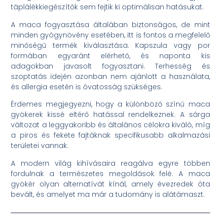
táplálékkiegészítők sem fejtik ki optimálisan hatásukat.
A maca fogyasztása általában biztonságos, de mint
minden gyógynövény esetében, itt is fontos a megfelelő
minőségű termék kiválasztása. Kapszula vagy por
formában egyaránt elérhető, és naponta kis
adagokban javasolt fogyasztani. Terhesség és
szoptatás idején azonban nem ajánlott a használata,
és allergia esetén is óvatosság szükséges.
Érdemes megjegyezni, hogy a különböző színű maca
gyökerek kissé eltérő hatással rendelkeznek. A sárga
változat a leggyakoribb és általános célokra kiváló, míg
a piros és fekete fajtáknak specifikusabb alkalmazási
területei vannak.
A modern világ kihívásaira reagálva egyre többen
fordulnak a természetes megoldások felé. A maca
gyökér olyan alternatívát kínál, amely évezredek óta
bevált, és amelyet ma már a tudomány is alátámaszt.