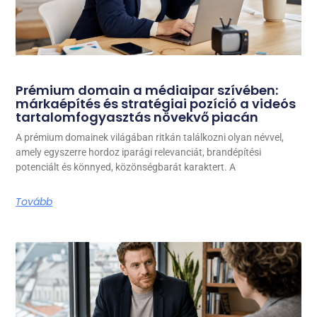
Prémium domain a médiaipar szívében:
márkaépítés és stratégiai pozíció a videós
tartalomfogyasztás növekvő piacán
A prémium domainek világában ritkán találkozni olyan névvel,
amely egyszerre hordoz iparági relevanciát, brandépítési
potenciált és könnyed, közönségbarát karaktert. A
Tovább