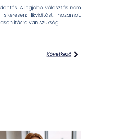
döntés. A legjobb választás nem
keresen: likviditást, hozamot,
hasonlításra van szükség.
Következő