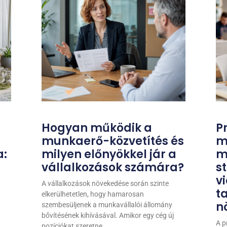
Hogyan működik a
P
munkaerő-közvetítés és
m
a:
milyen előnyökkel jár a
m
vállalkozások számára?
st
v
A vállalkozások növekedése során szinte
t
elkerülhetetlen, hogy hamarosan
n
szembesüljenek a munkavállalói állomány
bővítésének kihívásával. Amikor egy cég új
A p
pozíciókat szeretne