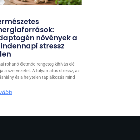
ermészetes
nergiaforrások:
daptogén növények a
indennapi stressz
llen
ai rohanó életmód rengeteg kihívás elé
ítja a szervezetet. A folyamatos stressz, az
áshiány és a helytelen táplálkozás mind
vább