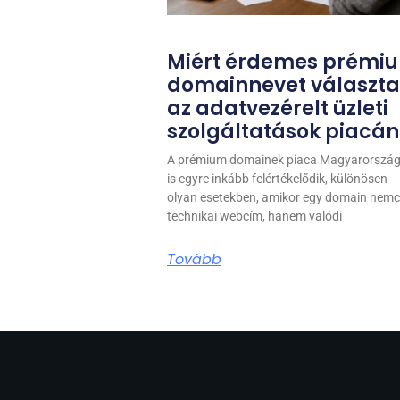
Miért érdemes prémi
domainnevet választa
az adatvezérelt üzleti
szolgáltatások piacán
A prémium domainek piaca Magyarorszá
is egyre inkább felértékelődik, különösen
olyan esetekben, amikor egy domain nem
technikai webcím, hanem valódi
Tovább