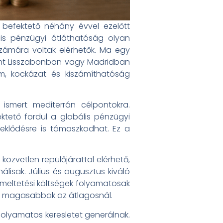
befektető néhány évvel ezelőtt
lis pénzügyi átláthatóság olyan
zámára voltak elérhetők. Ma egy
nt Lisszabonban vagy Madridban
m, kockázat és kiszámíthatóság
smert mediterrán célpontokra.
ktető fordul a globális pénzügyi
deklődésre is támaszkodhat. Ez a
közvetlen repülőjárattal elérhető,
lisak. Július és augusztus kiváló
emeltetési költségek folyamatosak
ben magasabbak az átlagosnál.
folyamatos keresletet generálnak.