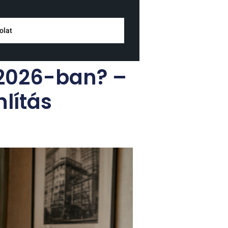
olat
 2026-ban? –
lítás