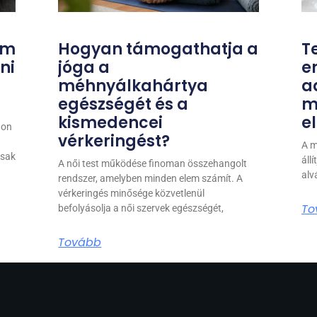
um
Hogyan támogathatja a
T
ni
jóga a
e
méhnyálkahártya
a
egészségét és a
m
kismedencei
e
gon
vérkeringést?
A m
csak
áll
A női test működése finoman összehangolt
alv
rendszer, amelyben minden elem számít. A
vérkeringés minősége közvetlenül
To
befolyásolja a női szervek egészségét,
Tovább