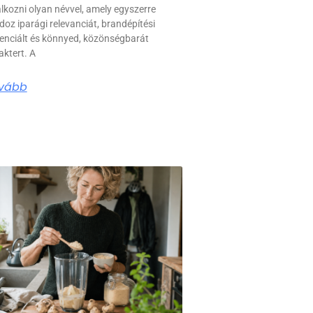
álkozni olyan névvel, amely egyszerre
doz iparági relevanciát, brandépítési
enciált és könnyed, közönségbarát
aktert. A
vább