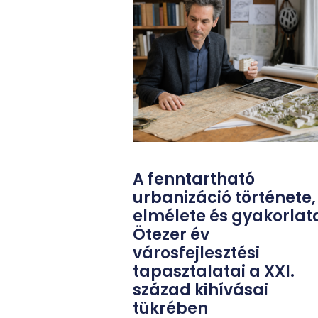
A fenntartható
urbanizáció története,
elmélete és gyakorlat
Ötezer év
városfejlesztési
tapasztalatai a XXI.
század kihívásai
tükrében