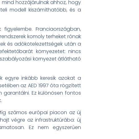
om mind hozzájárulnak ahhoz, hogy
teli modell kiszámíthatóbb, és a
 figyelembe. Franciaországban,
rendszerek komoly terheket rónak
ékek és adókötelezettségek után a
ektetőbarát környezetet: nincs
szabályozási környezet átlátható
ők egyre inkább keresik azokat a
setében az AED 1997 óta rögzített
n garantálni. Ez különösen fontos
.
. Míg számos európai piacon az új
jt végre az infrastruktúrába: új
lyamatosan. Ez nem egyszerűen