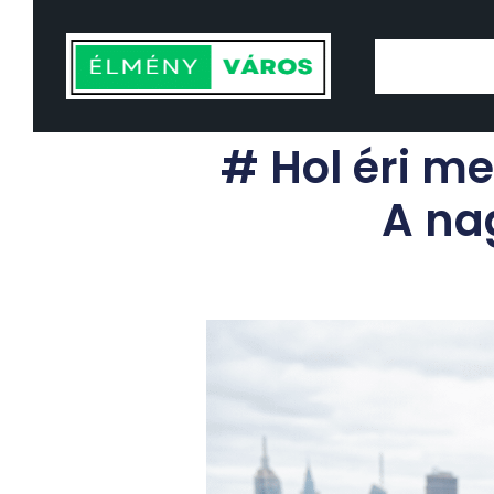
# Hol éri m
A na