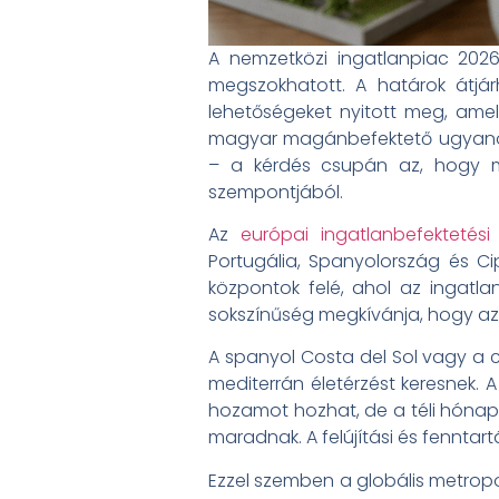
A nemzetközi ingatlanpiac 202
megszokhatott. A határok átjár
lehetőségeket nyitott meg, ame
magyar magánbefektető ugyanol
– a kérdés csupán az, hogy me
szempontjából.
Az
európai ingatlanbefektetési
Portugália, Spanyolország és Ci
központok felé, ahol az ingatla
sokszínűség megkívánja, hogy az
A spanyol Costa del Sol vagy a ci
mediterrán életérzést keresnek. 
hozamot hozhat, de a téli hónapo
maradnak. A felújítási és fennta
Ezzel szemben a globális metropo