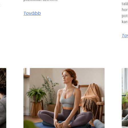
tal
z
hor
Tovább
pot
kar
To