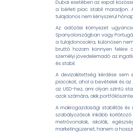
Dubai esetében az expat közösség
a bérleti piac stabil maradjon.
tulajdonos nem kényszerül hónapo
Az adózási környezet ugyancsa
Spanyolországban vagy Portugáli
a tulajdonosokra, különösen nem 
bruttó hozam könnyen felére c
személyi jövedelemadó az ingatl
és stabil.
A devizakitettség kérdése sem e
piacokat, ahol a bevételek és az
az USD-hez, ami olyan szintű sta
azok számára, akik portfóliószint
A makrogazdasági stabilitás és a
szabályozások inkább korlátozó 
metróvonalak, iskolák, egész
marketingüzenet, hanem a hosszú