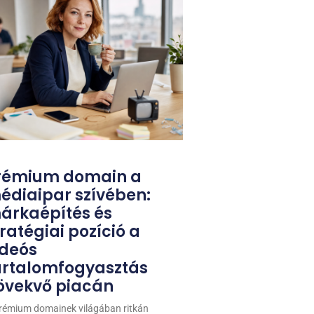
rémium domain a
édiaipar szívében:
árkaépítés és
ratégiai pozíció a
ideós
artalomfogyasztás
övekvő piacán
rémium domainek világában ritkán