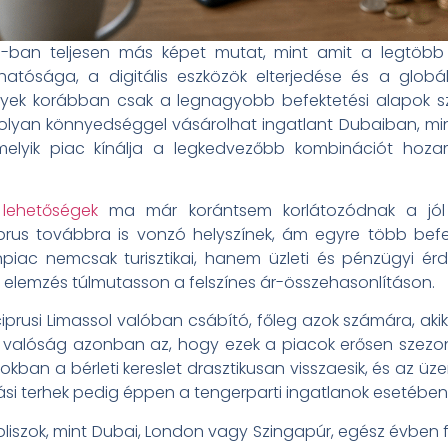
6-ban teljesen más képet mutat, mint amit a legtöbb 
hatósága, a digitális eszközök elterjedése és a globá
lyek korábban csak a legnagyobb befektetési alapok s
yan könnyedséggel vásárolhat ingatlant Dubaiban, mi
lyik piac kínálja a legkedvezőbb kombinációt hoza
 lehetőségek
ma már korántsem korlátozódnak a jól i
prus továbbra is vonzó helyszínek, ám egyre több befe
npiac nemcsak turisztikai, hanem üzleti és pénzügyi ér
 elemzés túlmutasson a felszínes ár-összehasonlításon.
prusi Limassol valóban csábító, főleg azok számára, akik 
A valóság azonban az, hogy ezek a piacok erősen szezoná
kban a bérleti kereslet drasztikusan visszaesik, és az üz
rtási terhek pedig éppen a tengerparti ingatlanok eseté
liszok, mint Dubai, London vagy Szingapúr, egész évben 