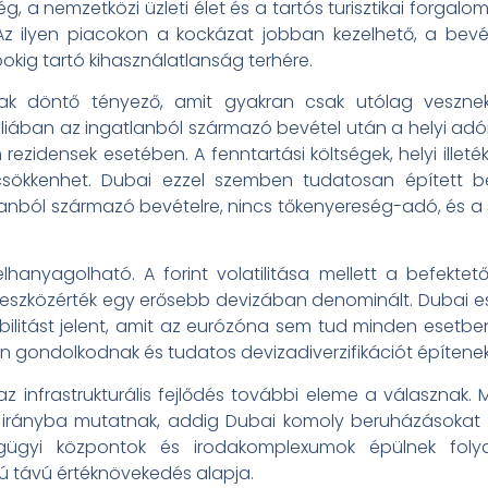
, a nemzetközi üzleti élet és a tartós turisztikai forgal
 Az ilyen piacokon a kockázat jobban kezelhető, a bevé
kig tartó kihasználatlanság terhére.
k döntő tényező, amit gyakran csak utólag vesznek
ában az ingatlanból származó bevétel után a helyi adó
rezidensek esetében. A fenntartási költségek, helyi illet
sökkenhet. Dubai ezzel szemben tudatosan épített bef
anból származó bevételre, nincs tőkenyereség-adó, és a 
lhanyagolható. A forint volatilitása mellett a befektet
 eszközérték egy erősebb devizában denominált. Dubai e
bilitást jelent, amit az eurózóna sem tud minden esetbe
en gondolkodnak és tudatos devizadiverzifikációt építenek
z infrastrukturális fejlődés további eleme a válasznak
irányba mutatnak, addig Dubai komoly beruházásokat ha
ségügyi központok és irodakomplexumok épülnek fo
 távú értéknövekedés alapja.